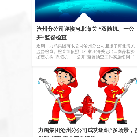
沧州分公司迎接河北海关 “双随机、一公
开”监督检查
近期，力鸿集团有限公司沧州分公司迎接了河北海关
监督检查。检查组依照《石家庄海关进出口商品检验
鉴定机构“双随机、一公开”监督抽查工作实施细则（
行）》实施执法监督检查，石家庄海关陈仿鑫科长担
任检查组组长。
力鸿集团沧州分公司成功组织“多场景，