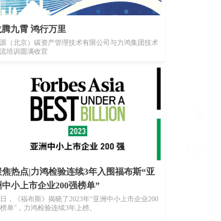
龙腾九霄 鸿行万里
源（北京）碳资产管理技术有限公司与力鸿集团技术
流培训圆满收官
聚焦热点|力鸿检验连续3年入围福布斯“亚
洲中小上市企业200强榜单”
日，《福布斯》揭晓了2023年“亚洲中小上市企业200
榜单”，力鸿检验连续3年上榜。