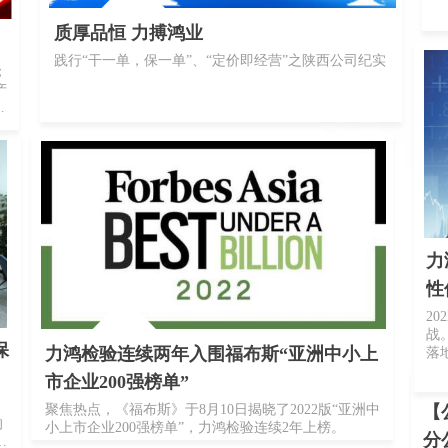
质厚品恒 力搏鸿业
践行“干一单，保一单”、“定价即经营”之陕西公司纪实
；
产
加
安
，
保
责
力
性
2
战
保
力鸿检验连续两年入围福布斯“亚洲中小上
落
质
市企业200强榜单”
年
聚焦热点，《福布斯》于8月10日揭晓了2022版“亚洲中
【
的
小上市企业200强榜单”，力鸿检验连续2年上榜。
分
清