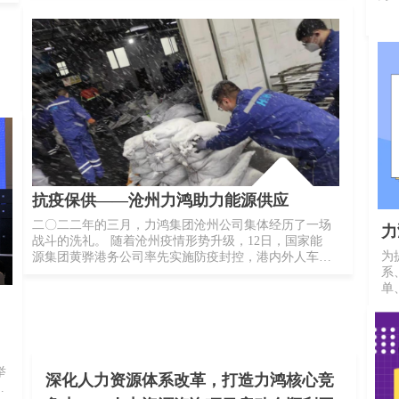
抗疫保供——沧州力鸿助力能源供应
二〇二二年的三月，力鸿集团沧州公司集体经历了一场
力
战斗的洗礼。 随着沧州疫情形势升级，12日，国家能
为
源集团黄骅港务公司率先实施防疫封控，港内外人车禁
系
止出入，港内所有人员原地工作生活并参加核酸检测，
单
同时维持正常生产，为期数天。13日，新区全面封控，
年
全员核酸检测。居家员工封控于小区，无法返岗，公司
班
面临巨大的运转压力。
举
深化人力资源体系改革，打造力鸿核心竞
天