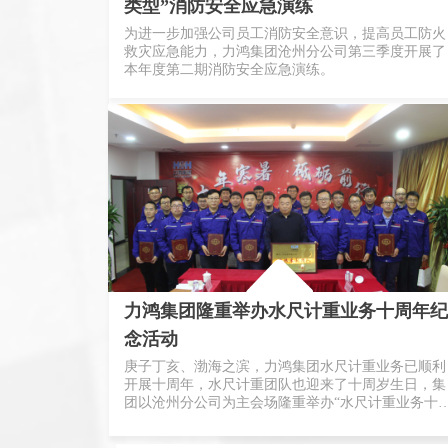
类型”消防安全应急演练
为进一步加强公司员工消防安全意识，提高员工防火
救灾应急能力，力鸿集团沧州分公司第三季度开展了
本年度第二期消防安全应急演练。
力鸿集团隆重举办水尺计重业务十周年纪
念活动
庚子丁亥、渤海之滨，力鸿集团水尺计重业务已顺利
开展十周年，水尺计重团队也迎来了十周岁生日，集
团以沧州分公司为主会场隆重举办“水尺计重业务十
年纪念活动”。。十年来，水尺团队以塑造行业廉洁
风为己任，在激烈的市场竞争中奋力拼搏、砥砺前