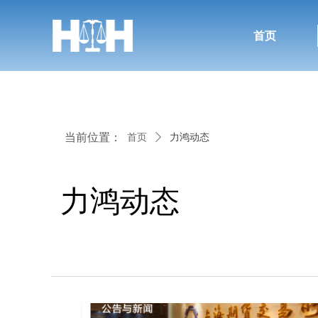
首页
当前位置：
首页
ꄲ
力鸿动态
力鸿动态