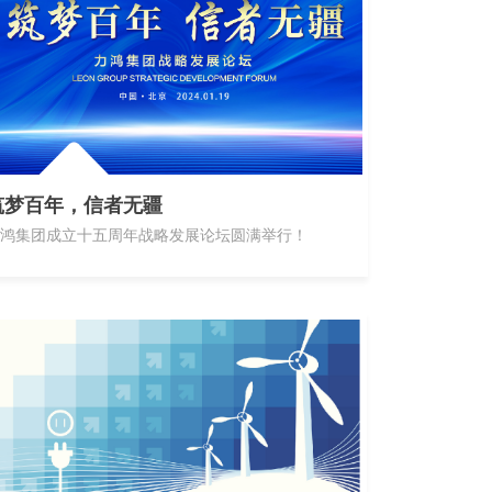
筑梦百年，信者无疆
鸿集团成立十五周年战略发展论坛圆满举行！