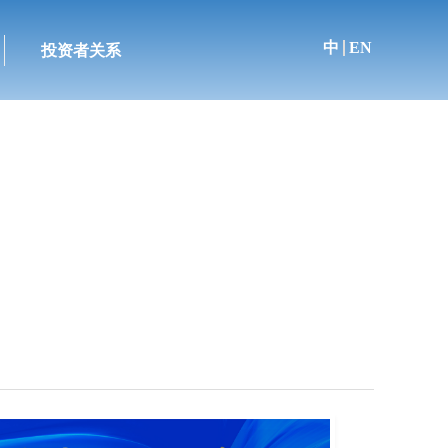
中
EN
投资者关系