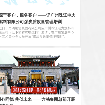
源于客户，服务客户 ——记广州珠江电力
燃料有限公司煤炭质数量管理培训
近日，力鸿检验集团有限公司应广州珠江电力燃料有
限公司（以下简称珠电燃料）邀请，在广州发展中心
对其相关业务人员开展“煤炭质数量管理培训”。
心同德 共创未来 ——力鸿集团总部开展