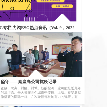
SG专栏|力鸿ESG热点资讯（Vol. 9，2022
6月11日-6月24日）
SG资讯前沿，分享力鸿观点
坚守——秦皇岛公司抗疫记录
密接、隔离、封区、封城、核酸检测，这可能是近几年
的流行语。每天都在各个城市中传播、上演。秦皇岛就
像坚硬的圆球一样，几次碰撞都被她有力的弹开，有惊
无险。但是这次她没能幸免，所有的流行语在这个初春
的城市重现。救护车在街头呼啸，美丽的“大白”坚守在