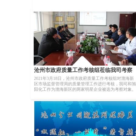
津莫妮尔国际贸易公司为活动提供了相关服务。
沧州市政府质量工作考核组莅临我司考察
2021年3月18日，沧州市政府质量工作考核组对渤海新
区市场监督管理局的质量管理工作进行考核，我司和旭
阳化工作为渤海新区的两家明星企业被选为考察对象。