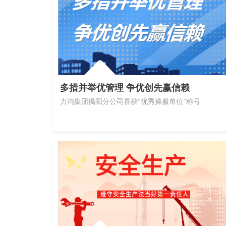
多措并举优管理 争优创先赢信赖
力鸿集团揭阳分公司喜获“优秀操服单位”称号