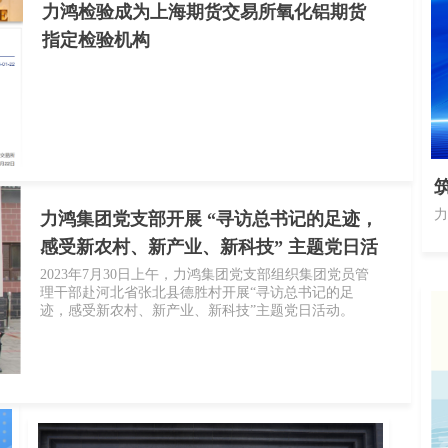
力鸿检验成为上海期货交易所氧化铝期货
指定检验机构
力
力鸿集团党支部开展 “寻访总书记的足迹，
感受新农村、新产业、新科技” 主题党日活
动
2023年7月30日上午，力鸿集团党支部组织集团党员管
理干部赴河北省张北县德胜村开展“寻访总书记的足
迹，感受新农村、新产业、新科技”主题党日活动。